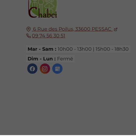
6 Rue des Poilus,
33600
PESSAC
09 74 56 30 51
Mar - Sam :
10h00 - 13h00 | 15h00 - 18h30
Dim - Lun :
Fermé