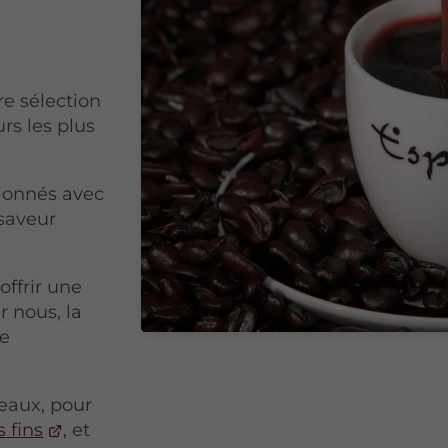
e sélection
rs les plus
tionnés avec
 saveur
ffrir une
r nous, la
ne
eaux, pour
s fins
, et