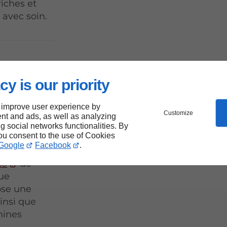
riches et
 avec soin.
o près
cy is our priority
 improve user experience by
Customize
nt and ads, as well as analyzing
ng social networks functionalities. By
you consent to the use of Cookies
euse, optez
Google
Facebook
.
so
de
que
ose une
ainsi que
hines