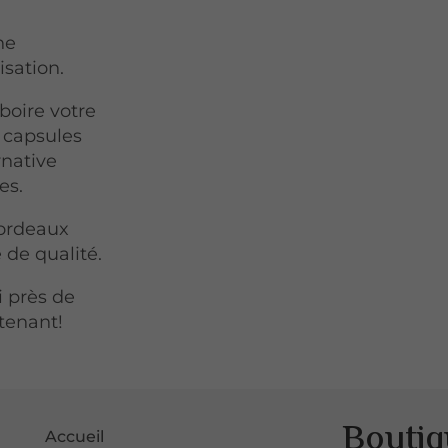
ne
isation.
boire votre
s capsules
rnative
es.
Bordeaux
 de qualité.
i près de
tenant!
Boutiq
Accueil